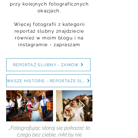
przy kolejnych fotograficznych
okazjach.
Więcej fotografii z kategorii
reportaż ślubny znajdziecie
również w moim blogu i na
instagramie - zapraszam
REPORTAŻ ŚLUBNY - ZAMÓW
WASZE HISTORIE - REPORTAŻE ŚLUBNE
„Fotografując staraj się pokazać to
czego bez ciebie, nikt by nie