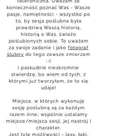
telefoniczna. Uważam za
konieczność poznać Was - Wasze
pasje, namiętności - wszystko po
to, by sesja poślubna była
prawdziwą Waszą historią,
historią o Was, świeżo
poślubionych sobie. To uważam
za swoje zadanie i jako
fotograf
ślubny
do tego zawsze zmierzam
:-)
i paskudnie nieskromnie
stwierdzę, bo wiem od tych, z
którymi już tworzyłam, że to się
udaje!
Miejsca, w których wykonuję
sesję poślubną są za każdym
razem inne; wspólnie ustalamy
miejsce/miejsca sesji, jej nastrój i
charakter.
Jest tyle możliwości - lasy, łąki,