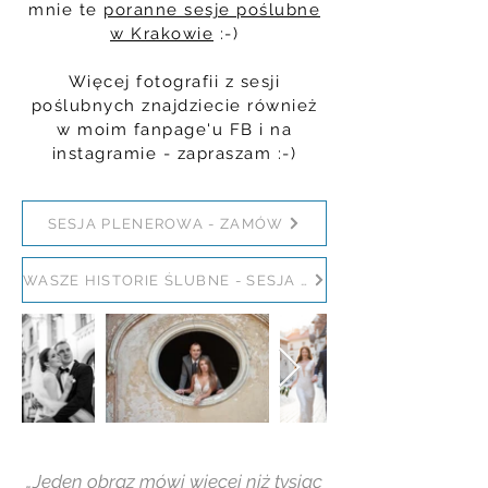
mnie te
poranne sesje poślubne
w Krakowie
:-)
Więcej fotografii z sesji
poślubnych znajdziecie również
w moim fanpage'u FB i na
instagramie - zapraszam :-)
SESJA PLENEROWA - ZAMÓW
WASZE HISTORIE ŚLUBNE - SESJA PLENEROWA
„Jeden obraz mówi więcej niż tysiąc