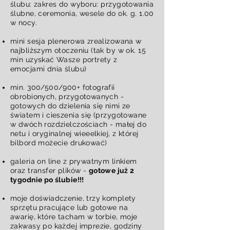
ślubu: zakres do wyboru: przygotowania
ślubne, ceremonia, wesele do ok. g. 1.00
w nocy.
mini sesja plenerowa zrealizowana w
najbliższym otoczeniu (tak by w ok. 15
min uzyskać Wasze portrety z
emocjami dnia ślubu)
min. 300/500/900+ fotografii
obrobionych, przygotowanych -
gotowych do dzielenia się nimi ze
światem i cieszenia się (przygotowane
w dwóch rozdzielczościach - małej do
netu i oryginalnej wieeelkiej, z której
bilbord możecie drukować)
galeria on line z prywatnym linkiem
oraz transfer plików -
gotowe już 2
tygodnie po ślubie!!!
moje doświadczenie, trzy komplety
sprzętu pracujące lub gotowe na
awarię, które tacham w torbie, moje
zakwasy po każdej imprezie, godziny