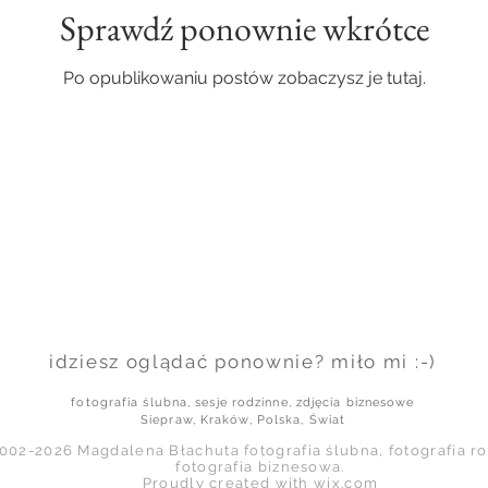
Sprawdź ponownie wkrótce
Po opublikowaniu postów zobaczysz je tutaj.
idziesz oglądać ponownie? miło mi :-)
fotografia ślubna, sesje rodzinne, zdjęcia biznesowe
Siepraw, Kraków, Polska, Świat
002-2026 Magdalena Błachuta fotografia ślubna, fotografia ro
fotografia biznesowa.
Proudly created with
wix.com